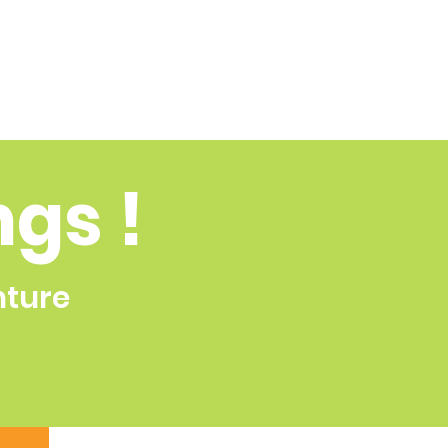
ngs !
nture