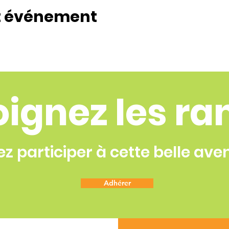
t événement
oignez les ra
z participer à cette belle ave
Adhérer