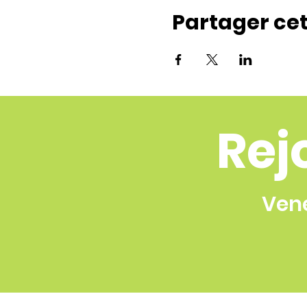
Partager ce
Rej
Vene