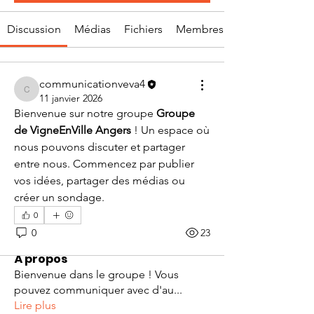
Discussion
Médias
Fichiers
Membres
communicationveva4
communicationveva4
11 janvier 2026
Bienvenue sur notre groupe 
Groupe 
de VigneEnVille Angers
 ! Un espace où 
nous pouvons discuter et partager 
entre nous. Commencez par publier 
vos idées, partager des médias ou 
créer un sondage.
0
0
23
À propos
Bienvenue dans le groupe ! Vous
pouvez communiquer avec d'au
...
Lire plus